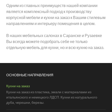
Одним из главных преимуществ нашей компании
является комплексный подход к производству
корпусной мебели и кухни на заказ к Вашим стилевым
направлениям и интерьеру помещения в целом.
В наших мебельных салонах в Саранске и Рузаевке
Вы всегда можете подобрать себе не только
отдельную мебель для кухни, но и всю кухню на заказ.
ОСНОВНЫЕ НАПРАВЛЕНИЯ
Кухни на заказ
Кухни на заказ из пластика, эмали с материалами из
итальянского и немецкого ЛДСП. Кухни из натурального
дуба, черешни, березы.