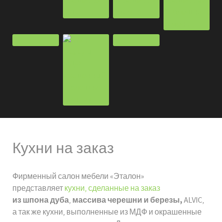
Кухни на заказ
Фирменный салон мебели «Эталон»
представляет
кухни, сделанные на заказ
из шпона дуба
массива черешни и березы,
,
ALVIC,
а так же кухни, выполненные из МДФ и окрашенные