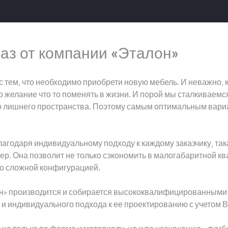
аз от компании «Эталон»
 тем, что необходимо приобрети новую мебель. И неважно, к
 желание что то поменять в жизни. И порой мы сталкиваемся
го лишнего пространства. Поэтому самым оптимальным вариа
лагодаря индивидуальному подходу к каждому заказчику, та
р. Она позволит не только сэкономить в малогабаритной кв
со сложной конфигурацией.
лон» производится и собирается высококвалифицированными
о и индивидуального подхода к ее проектированию с учетом