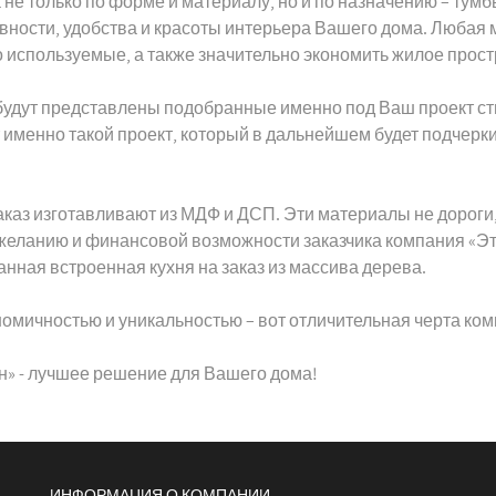
не только по форме и материалу, но и по назначению – тумб
вности, удобства и красоты интерьера Вашего дома. Любая 
о используемые, а также значительно экономить жилое прост
удут представлены подобранные именно под Ваш проект сти
менно такой проект, который в дальнейшем будет подчерки
каз изготавливают из МДФ и ДСП. Эти материалы не дороги, 
желанию и финансовой возможности заказчика компания «Эт
нная встроенная кухня на заказ из массива дерева.
номичностью и уникальностью – вот отличительная черта ко
н» - лучшее решение для Вашего дома!
ИНФОРМАЦИЯ О КОМПАНИИ