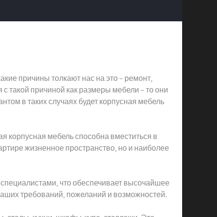
акие причины толкают нас на это – ремонт,
 с такой причиной как размеры мебели – то они
нтом в таких случаях будет корпусная мебель
кая корпусная мебель способна вместиться в
артире жизненное пространство, но и наиболее
 специалистами, что обеспечивает высочайшее
 Ваших требований, пожеланий и возможностей.