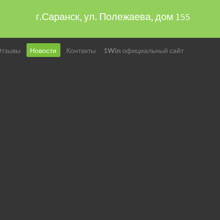
г.Саранск, ул. Полежаева, дом 155
Отзывы
Новости
Контакты
1Win официальный сайт