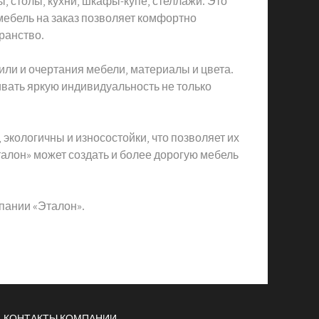
ы, столы, кухни, шкафы-купе, стеллажи. Это
мебель на заказ позволяет комфортно
ранство.
ли и очертания мебели, материалы и цвета.
вать яркую индивидуальность не только
экологичны и износостойки, что позволяет их
алон» может создать и более дорогую мебель
мпании «Эталон».
КОНТАКТЫ КОМПАНИИ