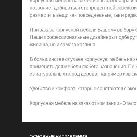
Корпусная мебель на заказ очень разнообразна 
позволяет добиваться стопроцентной эксклюзи
разместить вещи как повседневные, так и редк
При заказе корпусной мебели Вашему выбору б
Наши профессиональные дизайнеры подберут и
жилища, но и самого хозяина.
В большинстве случаев корпусную мебель на за
применять для мебели любого назначения. По 
из натуральных пород дерева, например изыска
Удобство и комфорт, которые сочетаются с эко
Корпусная мебель на заказ от компании «Этало
ОСНОВНЫЕ НАПРАВЛЕНИЯ